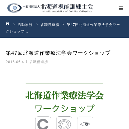
ーム
ホーム
活動履歴
多職種連携
第47回北海道作業療法学会ワー
クショップ…
本会の紹介
第47回北海道作業療法学会ワークショップ
活動履歴
2016.06.4
多職種連携
入会案内
お問い合わせ
マイページ